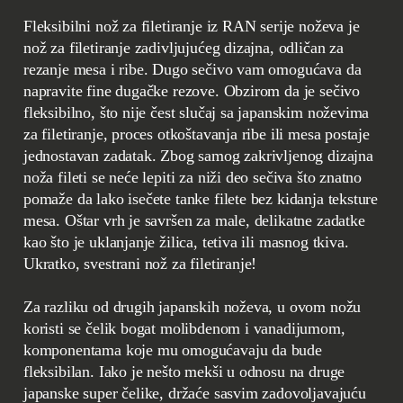
Fleksibilni nož za filetiranje iz RAN serije noževa je
nož za filetiranje zadivljujućeg dizajna, odličan za
rezanje mesa i ribe. Dugo sečivo vam omogućava da
napravite fine dugačke rezove. Obzirom da je sečivo
fleksibilno, što nije čest slučaj sa japanskim noževima
za filetiranje, proces otkoštavanja ribe ili mesa postaje
jednostavan zadatak. Zbog samog zakrivljenog dizajna
noža fileti se neće lepiti za niži deo sečiva što znatno
pomaže da lako isečete tanke filete bez kidanja teksture
mesa. Oštar vrh je savršen za male, delikatne zadatke
kao što je uklanjanje žilica, tetiva ili masnog tkiva.
Ukratko, svestrani nož za filetiranje!
Za razliku od drugih japanskih noževa, u ovom nožu
koristi se čelik bogat molibdenom i vanadijumom,
komponentama koje mu omogućavaju da bude
fleksibilan. Iako je nešto mekši u odnosu na druge
japanske super čelike, držaće sasvim zadovoljavajuću