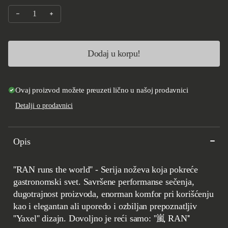
Smanji količinu za Yaxell RAN Flexible Filleting knife 230mm
Povećaj količinu za Yaxell RAN Flexible Filleting kni
Dodaj u korpu!
Ovaj proizvod možete preuzeti lično u našoj prodavnici
Detalji o prodavnici
Opis
''RAN runs the world'' - Serija noževa koja pokreće
gastronomski svet. Savršene performanse sečenja,
dugotrajnost proizvoda, enorman komfor pri korišćenju
kao i elegantan ali uporedo i ozbiljan prepoznatljiv
''Yaxel'' dizajn. Dovoljno je reći samo: ''嵐 RAN''