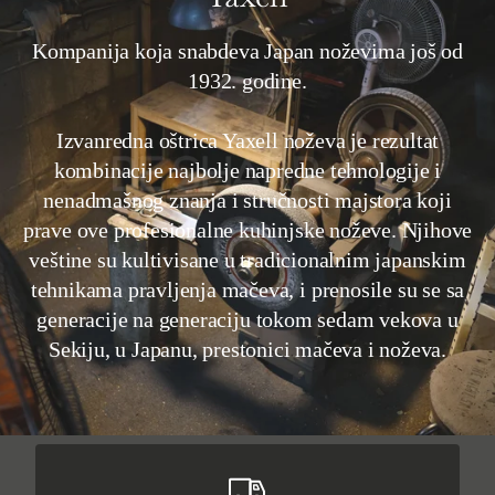
Kompanija koja snabdeva Japan noževima još od
1932. godine.
Izvanredna oštrica Yaxell noževa je rezultat
kombinacije najbolje napredne tehnologije i
nenadmašnog znanja i stručnosti majstora koji
prave ove profesionalne kuhinjske noževe. Njihove
veštine su kultivisane u tradicionalnim japanskim
tehnikama pravljenja mačeva, i prenosile su se sa
generacije na generaciju tokom sedam vekova u
Sekiju, u Japanu, prestonici mačeva i noževa.