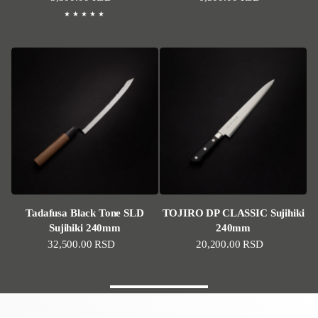
Tadafusa Black Tone SLD
TOJIRO DP CLASSIC Sujihiki
Sujihiki 240mm
240mm
Standardna cena
32,500.00 RSD
Standardna cena
20,200.00 RSD