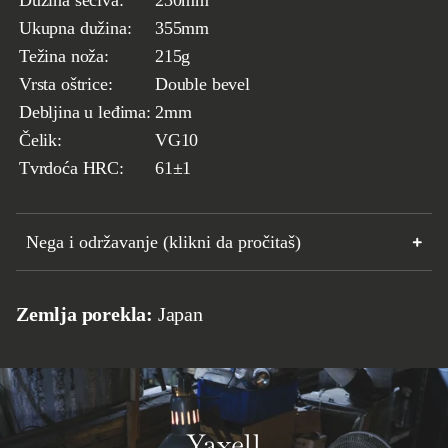
Ukupna dužina:
355mm
Težina noža:
215g
Vrsta oštrice:
Double bevel
Debljina u leđima:
2mm
Čelik:
VG10
Tvrdoća HRC:
61
±1
Nega i održavanje (klikni da pročitaš)
Zemlja porekla:
Japan
Yaxell