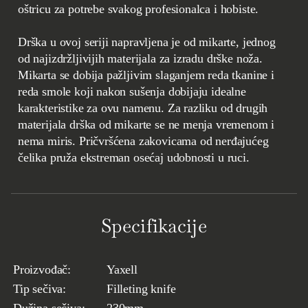
oštricu za potrebe svakog profesionalca i hobiste.
Drška u ovoj seriji napravljena je od mikarte, jednog
od najizdržljivijih materijala za izradu drške noža.
Mikarta se dobija pažljivim slaganjem reda tkanine i
reda smole koji nakon sušenja dobijaju idealne
karakteristike za ovu namenu. Za razliku od drugih
materijala drška od mikarte se ne menja vremenom i
nema miris. Pričvršćena zakovicama od nerđajućeg
čelika pruža ekstreman osećaj udobnosti u ruci.
Specifikacije
Proizvođač:
Yaxell
Tip sečiva:
Filleting knife
Dužina sečiva:
230mm