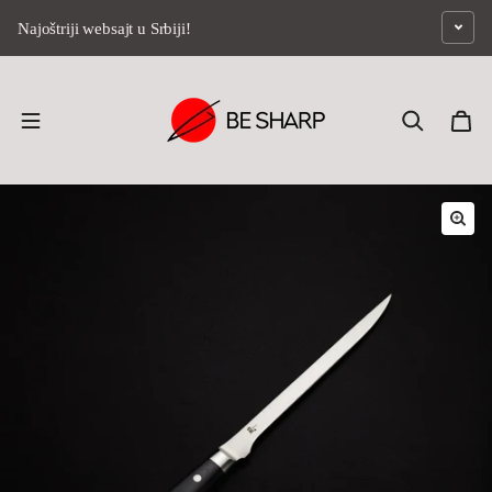
Preskoči na sadržaj
Najoštriji websajt u Srbiji!