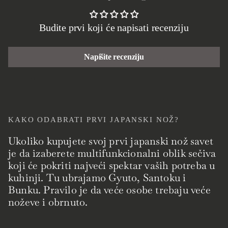
Budite prvi koji će napisati recenziju
Napišite recenziju
KAKO ODABRATI PRVI JAPANSKI NOŽ?
Ukoliko kupujete svoj prvi japanski nož savet
je da izaberete multifunkcionalni oblik sečiva
koji će pokriti najveći spektar vaših potreba u
kuhinji. Tu ubrajamo Gyuto, Santoku i
Bunku. Pravilo je da veće osobe trebaju veće
noževe i obrnuto.