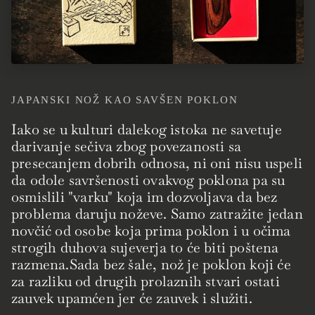
JAPANSKI NOŽ KAO SAVŠEN POKLON
Iako se u kulturi dalekog istoka ne savetuje
darivanje sečiva zbog povezanosti sa
presecanjem dobrih odnosa, ni oni nisu uspeli
da odole savršenosti ovakvog poklona pa su
osmislili "varku" koja im dozvoljava da bez
problema daruju noževe. Samo zatražite jedan
novčić od osobe koja prima poklon i u očima
strogih duhova sujeverja to će biti poštena
razmena.Sada bez šale, nož je poklon koji će
za razliku od drugih prolaznih stvari ostati
zauvek upamćen jer će zauvek i služiti.