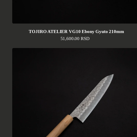
TOJIRO ATELIER VG10 Ebony Gyuto 210mm
Standardna cena
51,600.00 RSD