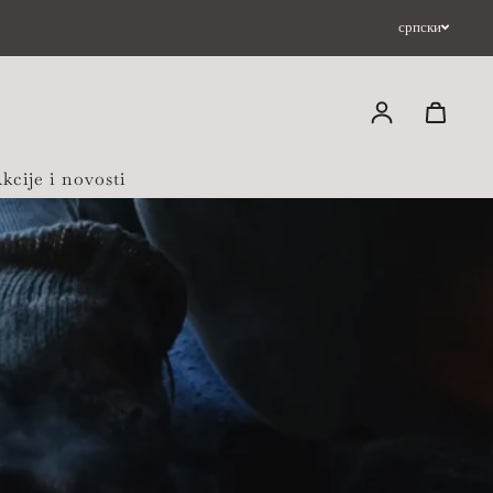
српски
Uloguj se
kcije i novosti