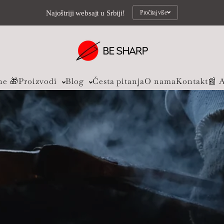
Najoštriji websajt u Srbiji!
Pročitaj više
ne 🎁
Proizvodi
Blog
Česta pitanja
O nama
Kontakt
📰 A