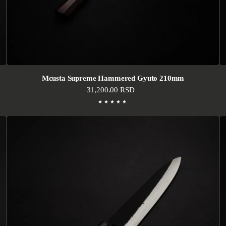
Mcusta Supreme Hammered Gyuto 210mm
Standardna cena
31,200.00 RSD