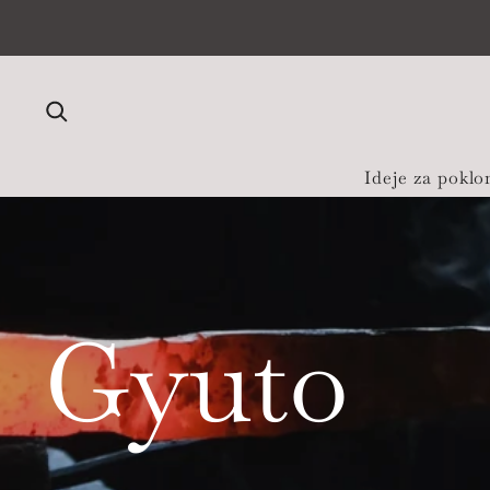
Preskoči na sadržaj
Ideje za poklo
Gyuto