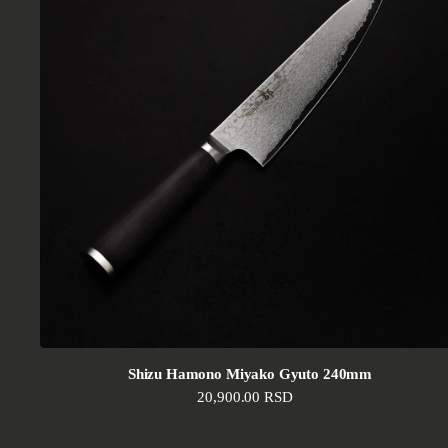
Shizu Hamono Miyako Gyuto 240mm
Standardna cena
20,900.00 RSD