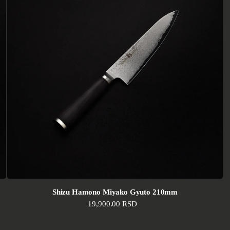
Shizu Hamono Miyako Gyuto 210mm
Standardna cena
19,900.00 RSD