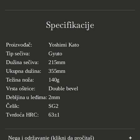
Specifikacije
Proizvođač:
Yoshimi Kato
Tip sečiva:
Gyuto
Dužina sečiva:
215mm
Ukupna dužina:
355mm
Težina noža:
140g
Vrsta oštrice:
Double bevel
Debljina u leđima:
2mm
Čelik:
SG2
Tvrdoća HRC:
63
±1
Nega i održavanje (klikni da pročitaš)