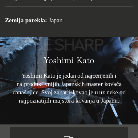
Zemlja porekla:
Japan
Yoshimi Kato
Yoshimi Kato je jedan od najcenjenih i
najproduktivnijih Japanskih master kovača
današnjice. Svoj zanat iskovao je u uz neke od
najpoznatijih majstora kovanja u Japanu.