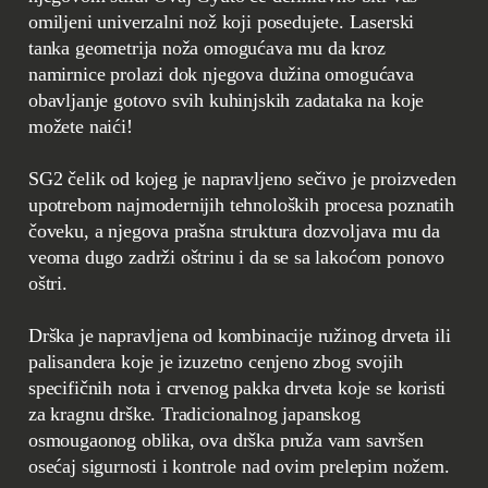
omiljeni univerzalni nož koji posedujete. Laserski
tanka geometrija noža omogućava mu da kroz
namirnice prolazi dok njegova dužina omogućava
obavljanje gotovo svih kuhinjskih zadataka na koje
možete naići!
SG2 čelik od kojeg je napravljeno sečivo je proizveden
upotrebom najmodernijih tehnoloških procesa poznatih
čoveku, a njegova prašna struktura dozvoljava mu da
veoma dugo zadrži oštrinu i da se sa lakoćom ponovo
oštri.
Drška je napravljena od kombinacije ružinog drveta ili
palisandera koje je izuzetno cenjeno zbog svojih
specifičnih nota i crvenog pakka drveta koje se koristi
za kragnu drške. Tradicionalnog japanskog
osmougaonog oblika, ova drška pruža vam savršen
osećaj sigurnosti i kontrole nad ovim prelepim nožem.