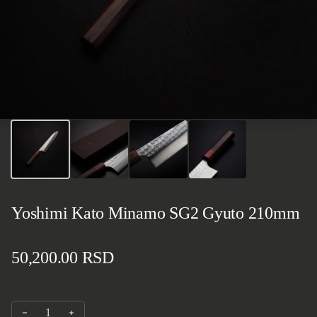
Yoshimi Kato Minamo SG2 Gyuto 210mm
Standardna cena
50,200.00 RSD