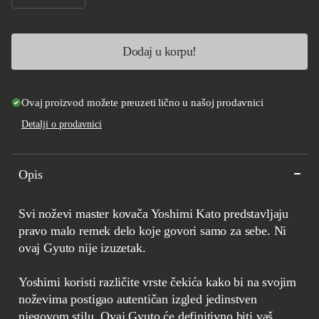
Smanji količinu za Yoshimi Kato Minamo SG2 Gyuto 210mm
Povećaj količinu za Yoshimi Kato Minamo SG2 Gyut
Dodaj u korpu!
Ovaj proizvod možete preuzeti lično u našoj prodavnici
Detalji o prodavnici
Opis
Svi noževi master kovača Yoshimi Kato predstavljaju
pravo malo remek delo koje govori samo za sebe. Ni
ovaj Gyuto nije izuzetak.
Yoshimi koristi različite vrste čekića kako bi na svojim
noževima postigao autentičan izgled jedinstven
njegovom stilu. Ovaj Gyuto će definitivno biti vaš