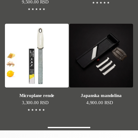
Standardna cena
9,500.00 RSD
Microplane rende
Japanska mandolina
Standardna cena
3,300.00 RSD
Standardna cena
4,900.00 RSD