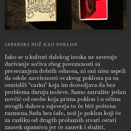
JAPANSKI NOŽ KAO POKLON
Iako se u kulturi dalekog istoka ne savetuje
darivanje sečiva zbog povezanosti sa
presecanjem dobrih odnosa, ni oni nisu uspeli
da odole savršenosti ovakvog poklona pa su
osmislili "varku" koja im dozvoljava da bez
problema daruju noževe. Samo zatražite jedan
novčić od osobe koja prima poklon i u očima
strogih duhova sujeverja to će biti poštena
razmena.Sada bez šale, nož je poklon koji će
za razliku od drugih prolaznih stvari ostati
zauvek upamćen jer će zauvek i služiti.