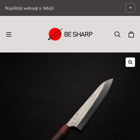
Preskoči na sadržaj
Najoštriji websajt u Srbiji!