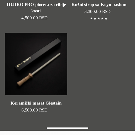
TOJIRO PRO pinceta za riblje
Kožni strop sa Koyo pastom
kosti
Standardna cena
3,300.00 RSD
Standardna cena
4,500.00 RSD
Keramički masat Glestain
Standardna cena
6,500.00 RSD