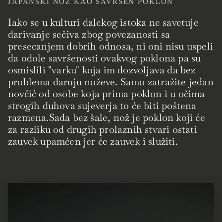
JAPANSKI NOŽ KAO SAVRŠEN POKLON
Iako se u kulturi dalekog istoka ne savetuje
darivanje sečiva zbog povezanosti sa
presecanjem dobrih odnosa, ni oni nisu uspeli
da odole savršenosti ovakvog poklona pa su
osmislili "varku" koja im dozvoljava da bez
problema daruju noževe. Samo zatražite jedan
novčić od osobe koja prima poklon i u očima
strogih duhova sujeverja to će biti poštena
razmena.Sada bez šale, nož je poklon koji će
za razliku od drugih prolaznih stvari ostati
zauvek upamćen jer će zauvek i služiti.