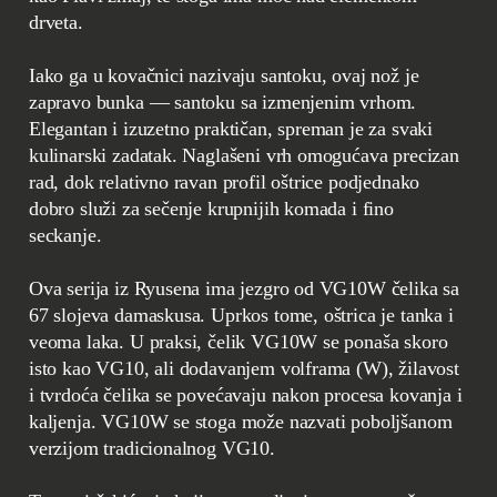
drveta.
Iako ga u kovačnici nazivaju santoku, ovaj nož je
zapravo bunka — santoku sa izmenjenim vrhom.
Elegantan i izuzetno praktičan, spreman je za svaki
kulinarski zadatak. Naglašeni vrh omogućava precizan
rad, dok relativno ravan profil oštrice podjednako
dobro služi za sečenje krupnijih komada i fino
seckanje.
Ova serija iz Ryusena ima jezgro od VG10W čelika sa
67 slojeva damaskusa. Uprkos tome, oštrica je tanka i
veoma laka. U praksi, čelik VG10W se ponaša skoro
isto kao VG10, ali dodavanjem volframa (W), žilavost
i tvrdoća čelika se povećavaju nakon procesa kovanja i
kaljenja. VG10W se stoga može nazvati poboljšanom
verzijom tradicionalnog VG10.