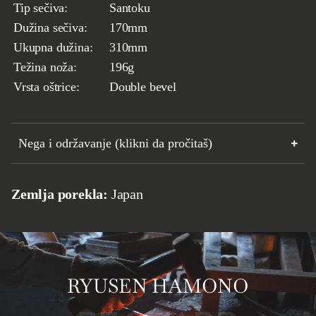
Tip sečiva:
Santoku
Dužina sečiva:
170mm
Ukupna dužina:
310mm
Težina noža:
196g
Vrsta oštrice:
Double bevel
Debljina u leđima:
2mm
Čelik:
VG10W
Nega i održavanje (klikni da pročitaš)
Tvrdoća HRC:
61
±1
Zemlja porekla:
Japan
RYUSEN HAMONO