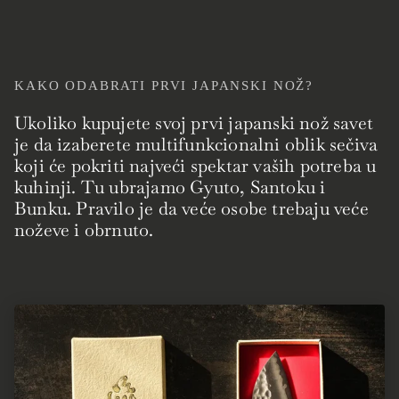
KAKO ODABRATI PRVI JAPANSKI NOŽ?
Ukoliko kupujete svoj prvi japanski nož savet
je da izaberete multifunkcionalni oblik sečiva
koji će pokriti najveći spektar vaših potreba u
kuhinji. Tu ubrajamo Gyuto, Santoku i
Bunku. Pravilo je da veće osobe trebaju veće
noževe i obrnuto.