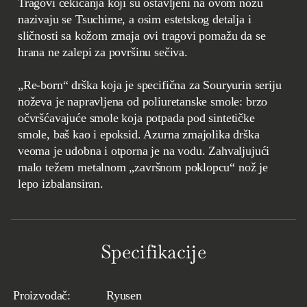
Tragovi čekićanja koji su ostavljeni na ovom nožu
nazivaju se Tsuchime, a osim estetskog detalja i
sličnosti sa kožom zmaja ovi tragovi pomažu da se
hrana ne zalepi za površinu sečiva.
„Re-born“ drška koja je specifična za Souryurin seriju
noževa je napravljena od poliuretanske smole: brzo
očvršćavajuće smole koja potpada pod sintetičke
smole, baš kao i epoksid. Azurna zmajolika drška
veoma je udobna i otporna je na vodu. Zahvaljujući
malo težem metalnom „završnom poklopcu“ nož je
lepo izbalansiran.
Specifikacije
Proizvođač:
Ryusen