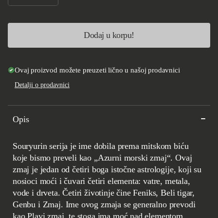
Smanji količinu za Ryusen Souryurin Santoku 170mm
Povećaj količinu za Ryusen Souryurin Santoku 170mm
Dodaj u korpu!
Ovaj proizvod možete preuzeti lično u našoj prodavnici
Detalji o prodavnici
Opis
Souryurin serija je ime dobila prema mitskom biću
koje bismo preveli kao „Azurni morski zmaj“. Ovaj
zmaj je jedan od četiri boga istočne astrologije, koji su
nosioci moći i čuvari četiri elementa: vatre, metala,
vode i drveta. Četiri životinje čine Feniks, Beli tigar,
Genbu i Zmaj. Ime ovog zmaja se generalno prevodi
kao Plavi zmaj, te stoga ima moć nad elementom