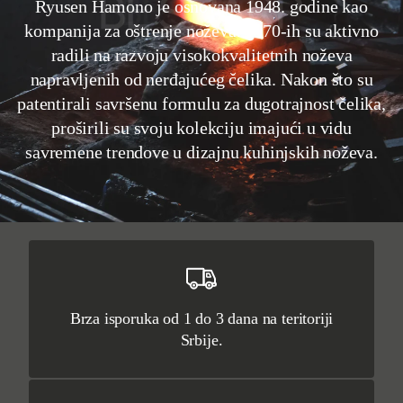
Ryusen Hamono je osnovana 1948. godine kao
kompanija za oštrenje noževa. 1970-ih su aktivno
radili na razvoju visokokvalitetnih noževa
napravljenih od nerđajućeg čelika. Nakon što su
patentirali savršenu formulu za dugotrajnost čelika,
proširili su svoju kolekciju imajući u vidu
savremene trendove u dizajnu kuhinjskih noževa.
Brza isporuka od 1 do 3 dana na teritoriji
Srbije.