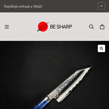
Preskoči na sadržaj
Najoštriji websajt u Srbiji!