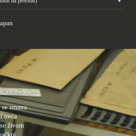
ikni da pročitaš)
±1
Japan
i treća
 se živom
vačkoj