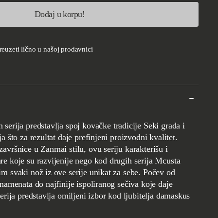
Dodaj u korpu!
euzeti lično u našoj prodavnici
a što za rezultat daje prefinjeni proizvodni kvalitet.
avršnice u Zanmai stilu, ovu seriju karakterišu i
e koje su razvijenije nego kod drugih serija Mcusta
m svaki nož iz ove serije unikat za sebe. Počev od
rnamenata do najfinije ispoliranog sečiva koje daje
serija predstavlja omiljeni izbor kod ljubitelja damaskus