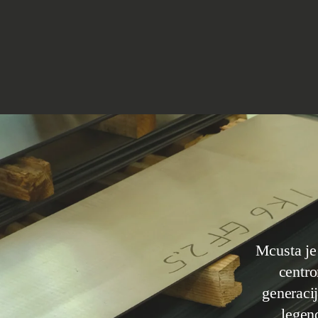
Mcusta je verovatno najpoznatija kovačnica u Seki gradu koji se smatra
centro
generaci
legen