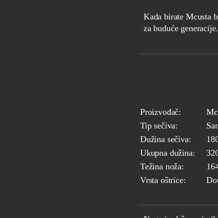
Kada birate Mcusta b
za buduće generacije
Proizvođač:
Mc
Tip sečiva:
Sa
Dužina sečiva:
18
Ukupna dužina:
32
Težina noža:
16
Vrsta oštrice:
Dou
Debljina u leđima:
2
Čelik:
VG