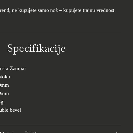
rend, ne kupujete samo nož – kupujete trajnu vrednost
.
Specifikacije
usta Zanmai
ntoku
0mm
0mm
4g
ble bevel
mm
10