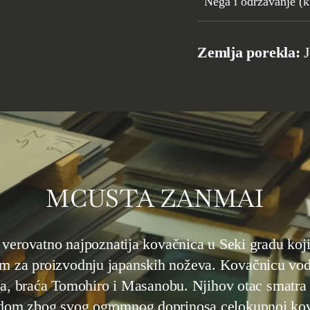
Nega i održavanje (kl
Tvrdoća HRC:
61
Zemlja porekla:
MCUSTA ZANMAI
m za proizvodnju japanskih noževa. Kovačnicu vod
ja, braća Tomohiro i Masanobu. Njihov otac smatra
dom zbog svog ogromnog doprinosa celokupnoj ko