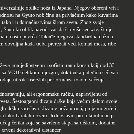
iverzalnije oblike noža iz Japana. Njegov oboreni vrh i
 odnosu na Gyuto nož čine ga privlačnim kako kuvarima
t tako i u domaćinstvima širom sveta. Zbog svoje
a, Santoku oblik navodi vas da što više seckate, što je
mate dosta povrća. Takođe njegova standardna dužina
 dovoljna kada treba prerezati veći komad mesa, ribe
eva ima jedinstvenu i sofisticiranu konstukciju od 33
a sa VG10 čelikom u jezgru, dok tanka poleđina sečiva i
 odaju utisak laserskih performansi tokom sečenja.
dnostavniju, ali ergonomsku ručku, napravljenu od
rveta. Šestougaoni dizajn drške koja većim delom svoje
glu dršku sprečava klizanje noža u ruci, pa je moguće i
lako baratati nožem. Jednostavni pin u kombinaciji
ućeg čelika koja se savršeno stapa sa drškom, dodatno
 crveni dekorativni distancer.