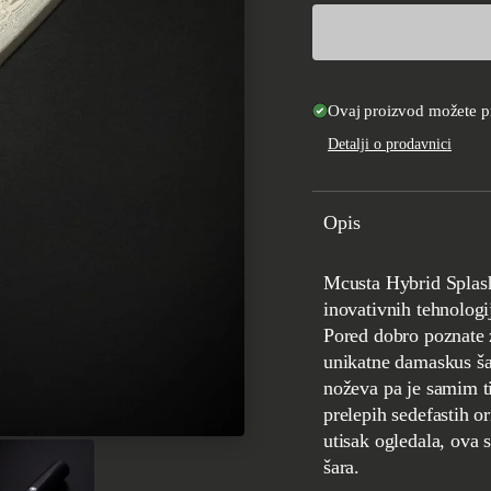
Ovaj proizvod možete pr
Detalji o prodavnici
Opis
Mcusta Hybrid Splash serija predstavlja spoj kovačke tradicije Seki grada i
inovativnih tehnologij
Pored dobro poznate z
unikatne damaskus šar
noževa pa je samim ti
prelepih sedefastih o
utisak ogledala, ova 
šara.