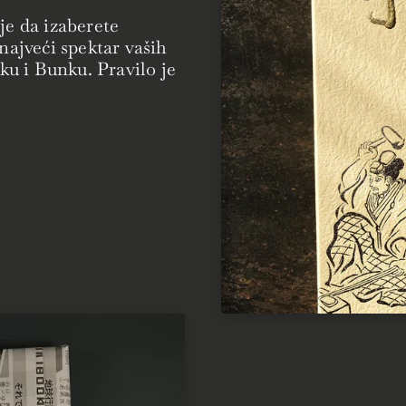
je da izaberete
 najveći spektar vaših
u i Bunku. Pravilo je