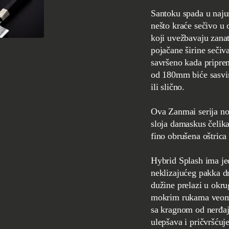
Santoku spada u najun
nešto kraće sečivo u
koji uvežbavaju zana
pojačane širine sečiv
savršeno kada pripre
od 180mm biće sasvim
ili slično.
Ova Zanmai serija nož
sloja damaskus čelik
fino obrušena oštrica
Hybrid Splash ima je
neklizajućeg pakka d
dužine prelazi u okru
mokrim rukama veoma 
sa kragnom od nerđaj
ulepšava i pričvršćuje