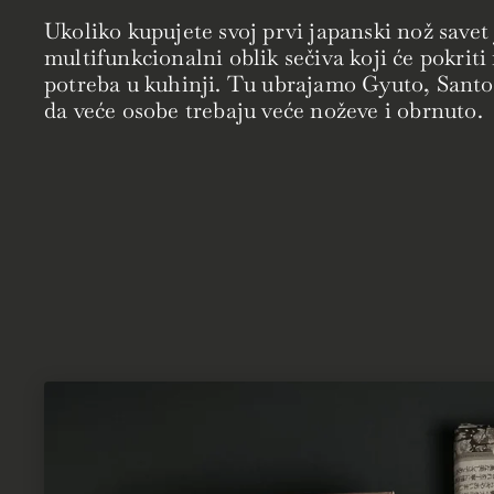
Ukoliko kupujete svoj prvi japanski nož savet 
multifunkcionalni oblik sečiva koji će pokriti
potreba u kuhinji. Tu ubrajamo Gyuto, Santok
da veće osobe trebaju veće noževe i obrnuto.