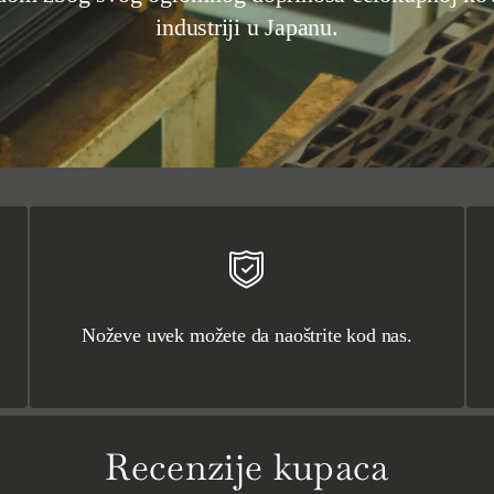
industriji u Japanu.
Noževe uvek možete da naoštrite kod nas.
Recenzije kupaca