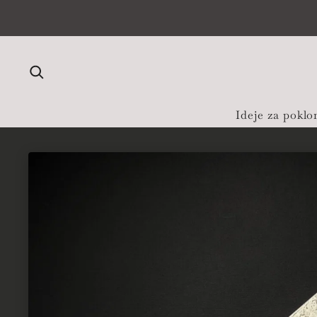
Preskoči na sadržaj
Ideje za poklo