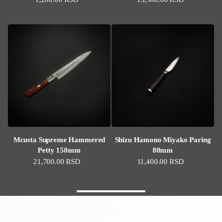
Mcusta Supreme Hammered
Shizu Hamono Miyako Paring
Petty 150mm
80mm
Standardna cena
21,700.00 RSD
Standardna cena
11,400.00 RSD