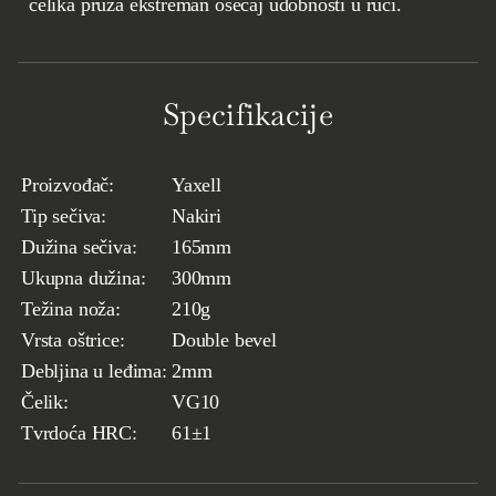
čelika pruža ekstreman osećaj udobnosti u ruci.
Specifikacije
Proizvođač:
Yaxell
Tip sečiva:
Nakiri
Dužina sečiva:
165mm
Ukupna dužina:
300mm
Težina noža:
210g
Vrsta oštrice:
Double bevel
Debljina u leđima:
2mm
Čelik:
VG10
Tvrdoća HRC:
61
±1