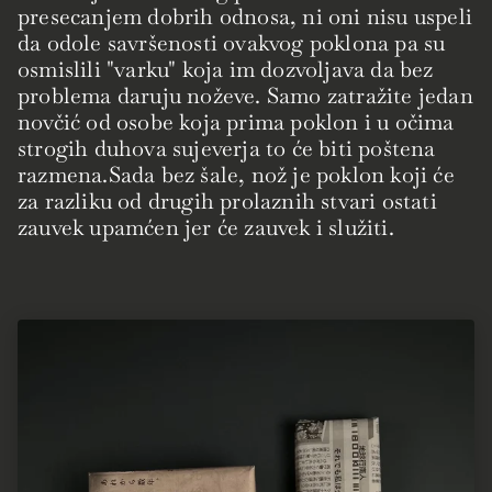
presecanjem dobrih odnosa, ni oni nisu uspeli
da odole savršenosti ovakvog poklona pa su
osmislili "varku" koja im dozvoljava da bez
problema daruju noževe. Samo zatražite jedan
novčić od osobe koja prima poklon i u očima
strogih duhova sujeverja to će biti poštena
razmena.Sada bez šale, nož je poklon koji će
za razliku od drugih prolaznih stvari ostati
zauvek upamćen jer će zauvek i služiti.