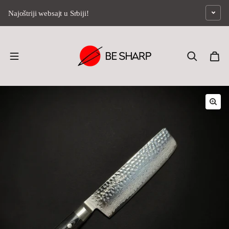
Preskoči na sadržaj
Najoštriji websajt u Srbiji!