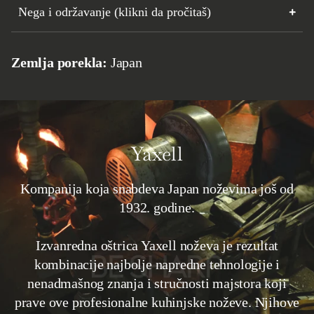
Nega i održavanje (klikni da pročitaš)
Zemlja porekla:
Japan
Yaxell
Kompanija koja snabdeva Japan noževima još od
1932. godine.
Izvanredna oštrica Yaxell noževa je rezultat
kombinacije najbolje napredne tehnologije i
nenadmašnog znanja i stručnosti majstora koji
prave ove profesionalne kuhinjske noževe. Njihove