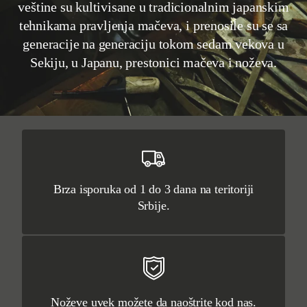
veštine su kultivisane u tradicionalnim japanskim
tehnikama pravljenja mačeva, i prenosile su se sa
generacije na generaciju tokom sedam vekova u
Sekiju, u Japanu, prestonici mačeva i noževa.
Brza isporuka od 1 do 3 dana na teritoriji
Srbije.
Noževe uvek možete da naoštrite kod nas.