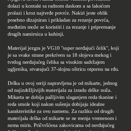
dolazi u kontakt sa radnom daskom a sa lakoćom
prolazi i kroz najtvrđe povrće. Nakiri jeste oblik
posebno dizajniran i prikladan za rezanje povrća,
međutim može se koristiti i za rezanje i pripremanje
drugih namirnica u kuhinji.
Materijal jezgra je VG10 "super nerđajući čelik", koji
je sa svake strane prekriven sa 18 slojeva mekog i
tvrdog nerđajućeg čelika sa visokim sadržajem
ugljenika, stvarajući 37-slojnu oštricu otpornu na rđu.
Drška u ovoj seriji napravljena je od mikarte, jednog
od najizdržljivijih materijala za izradu drške noža.
Mikarta se dobija pažljivim slaganjem reda tkanine i
reda smole koji nakon sušenja dobijaju idealne
karakteristike za ovu namenu. Za razliku od drugih
materijala drška od mikarte se ne menja vremenom i
nema miris. Pričvršćena zakovicama od nerđajućeg