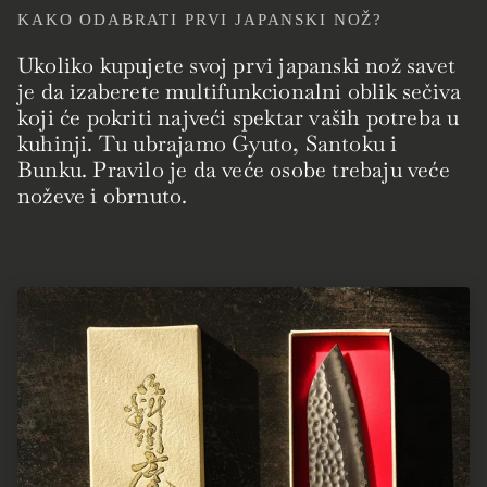
KAKO ODABRATI PRVI JAPANSKI NOŽ?
Ukoliko kupujete svoj prvi japanski nož savet
je da izaberete multifunkcionalni oblik sečiva
koji će pokriti najveći spektar vaših potreba u
kuhinji. Tu ubrajamo Gyuto, Santoku i
Bunku. Pravilo je da veće osobe trebaju veće
noževe i obrnuto.