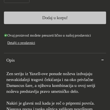
Smanji količinu za Yaxell ZEN Nakiri 165mm
Povećaj količinu za Yaxell ZEN Nakiri 165mm
Dodaj u korpu!
Ovaj proizvod možete preuzeti lično u našoj prodavnici
Detalji o prodavnici
Opis
Zen seriju iz Yaxell-ove ponude noževa izdvajaju
nesvakidašnji tragovi čekićanja i na oko privlačne
Damascus šare, a njihova kombinacija u ovoj seriji
noževa predstavlja pravo umetničko delo.
Nakiri je glavni nož kada je reč o pripremi povrća.
Njegova ravna i tanka oštrica velikom površinom