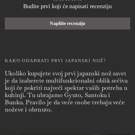
Budite prvi koji će napisati recenziju
Napišite recenziju
KAKO ODABRATI PRVI JAPANSKI NOŽ?
Ukoliko kupujete svoj prvi japanski nož savet
je da izaberete multifunkcionalni oblik sečiva
koji će pokriti najveći spektar vaših potreba u
kuhinji. Tu ubrajamo Gyuto, Santoku i
Bunku. Pravilo je da veće osobe trebaju veće
noževe i obrnuto.