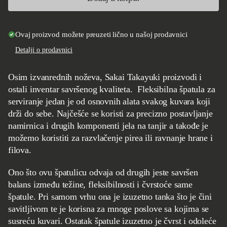
Ovaj proizvod možete preuzeti lično u našoj prodavnici
Detalji o prodavnici
Osim izvanrednih noževa, Sakai Takayuki proizvodi i
ostali inventar savršenog kvaliteta. Fleksibilna špatula za
serviranje jedan je od osnovnih alata svakog kuvara koji
drži do sebe. Najčešće se koristi za precizno postavljanje
namirnica i drugih komponenti jela na tanjir a takođe je
možemo koristiti za razvlačenje pirea ili ravnanje hrane i
filova.
Ono što ovu špatulicu odvaja od drugih jeste savršen
balans između težine, fleksibilnosti i čvrstoće same
špatule. Pri samom vrhu ona je izuzetno tanka što je čini
savitljivom te je korisna za mnoge poslove sa kojima se
susreću kuvari. Ostatak špatule izuzetno je čvrst i odoleće