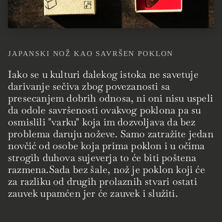
JAPANSKI NOŽ KAO SAVRŠEN POKLON
Iako se u kulturi dalekog istoka ne savetuje
darivanje sečiva zbog povezanosti sa
presecanjem dobrih odnosa, ni oni nisu uspeli
da odole savršenosti ovakvog poklona pa su
osmislili "varku" koja im dozvoljava da bez
problema daruju noževe. Samo zatražite jedan
novčić od osobe koja prima poklon i u očima
strogih duhova sujeverja to će biti poštena
razmena.Sada bez šale, nož je poklon koji će
za razliku od drugih prolaznih stvari ostati
zauvek upamćen jer će zauvek i služiti.