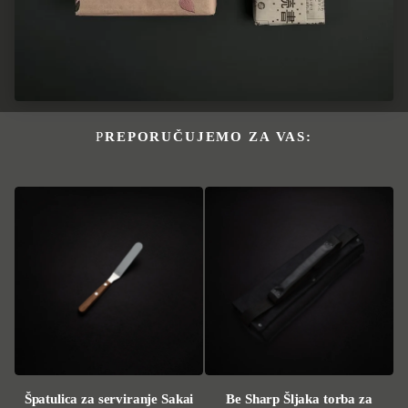
PREPORUČUJEMO ZA VAS:
Špatulica za serviranje Sakai
Be Sharp Šljaka torba za