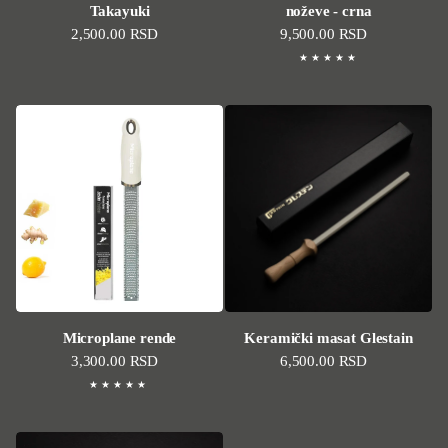
Takayuki
noževe - crna
Standardna cena
2,500.00 RSD
Standardna cena
9,500.00 RSD
Microplane rende
Keramički masat Glestain
Standardna cena
3,300.00 RSD
Standardna cena
6,500.00 RSD