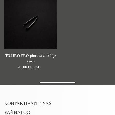
TOJIRO PRO pinceta za riblje
kosti
Standardna cena
4,500.00 RSD
KONTAKTIRAJTE NAS
VAŠ NALOG