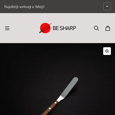
Preskoči na sadržaj
Najoštriji websajt u Srbiji!