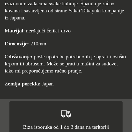
izazovnim zadacima svake kuhinje. Špatula je ručno
kovana i sastavljena od strane Sakai Takayuki kompanije
iz Japana.
Matrijal
: nerđajući čelik i drvo
Dimenzije:
210mm
Održavanje:
posle upotrebe potrebno ih je oprati i osušiti
krpom ili ubrusom. Može se prati u mašini za sudove,
iako mi preporučujemo ručno pranje.
Zemlja porekla:
Japan
Brza isporuka od 1 do 3 dana na teritoriji