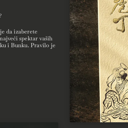
?
je da izaberete
 najveći spektar vaših
u i Bunku. Pravilo je