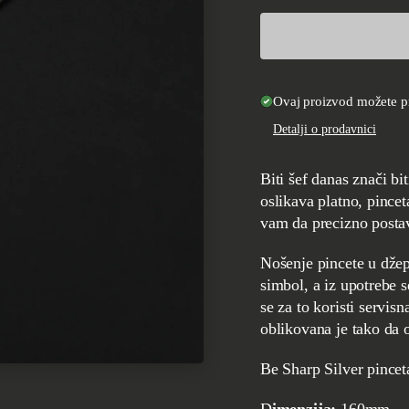
Ovaj proizvod možete pr
Detalji o prodavnici
Biti šef danas znači biti i umetnik. Poput četkice koju umetnik koristi kada
oslikava platno, pincet
vam da precizno postavi
Nošenje pincete u džepu bluze ili kecelje danas predstavlja svojevrsni statusni
simbol, a iz upotrebe 
se za to koristi servis
oblikovana je tako da
Be Sharp Silver pince