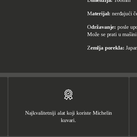
Dimenzija:
160mm
Materijal:
nerđajući č
Održavanje:
posle upo
Može se prati u mašini
Zemlja porekla:
Japa
Najkvalitetniji alat koji koriste Michelin
kuvari.