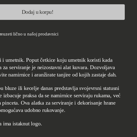
Dodaj u korpu!
euzeti lično u našoj prodavnici
a za serviranje je neizostavni alat kuvara. Dozvoljava
te namirnice i aranžirate tanjire od kojih zastaje dah.
se izbacuje praksa da se namirnice serviraju rukama, već
na pinceta. Ova alatka za serviranje i dekorisanje hrane
 omogućava udobno rukovanje.
ta ima istaknut logo.