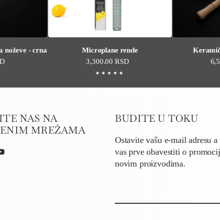
a noževe - crna
Microplane rende
Keramič
cena
SD
Standardna cena
3,300.00 RSD
St
6,
ITE NAS NA
BUDITE U TOKU
VENIM MREŽAMA
Ostavite vašu e-mail adresu 
vas prve obavestiti o promoci
ram
Tok
ouTube
novim proizvodima.