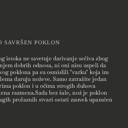
O SAVRŠEN POKLON
og istoka ne savetuje darivanje sečiva zbog
njem dobrih odnosa, ni oni nisu uspeli da
vog poklona pa su osmislili "varku" koja im
blema daruju noževe. Samo zatražite jedan
prima poklon i u očima strogih duhova
oštena razmena.Sada bez šale, nož je poklon
drugih prolaznih stvari ostati zauvek upamćen