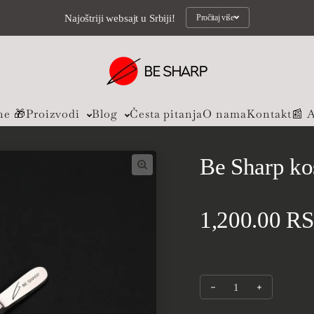
Najoštriji websajt u Srbiji!
Pročitaj više
ne 🎁
Proizvodi
Blog
Česta pitanja
O nama
Kontakt
📰 A
Be Sharp ko
Standardna 
1,200.00 R
Smanji količinu za Be 
Povećaj koli