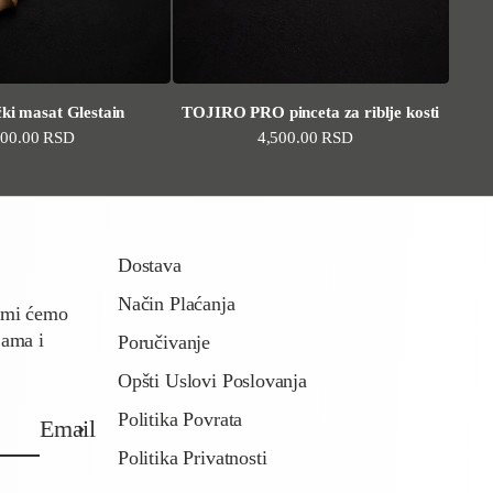
ki masat Glestain
TOJIRO PRO pinceta za riblje kosti
andardna cena
500.00 RSD
Standardna cena
4,500.00 RSD
Dostava
Način Plaćanja
a mi ćemo
jama i
Poručivanje
Opšti Uslovi Poslovanja
Politika Povrata
Email
Politika Privatnosti