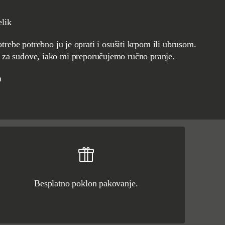
elik
trebe potrebno ju je oprati i osušiti krpom ili ubrusom.
 za sudove, iako mi preporučujemo ručno pranje.
n
Besplatno poklon pakovanje.