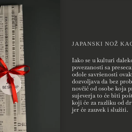
JAPANSKI NOŽ KA
Iako se u kulturi dalek
povezanosti sa preseca
odole savršenosti ovak
dozvoljava da bez pro
novčić od osobe koja 
sujeverja to će biti p
koji će za razliku od 
jer će zauvek i služiti.