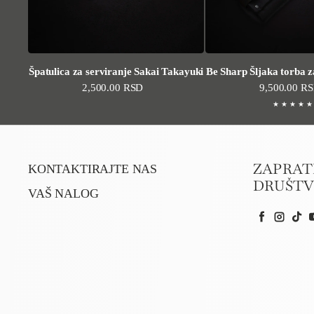
Špatulica za serviranje Sakai Takayuki
Be Sharp Šljaka torba z
Standardna cena
2,500.00 RSD
Standardna 
9,500.00 R
ZAPRAT
KONTAKTIRAJTE NAS
DRUŠT
VAŠ NALOG
Facebook
Instag
Tik
Y